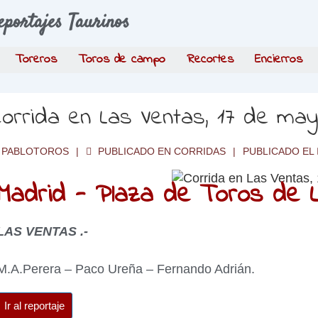
eportajes Taurinos
Toreros
Toros de campo
Recortes
Encierros
orrida en Las Ventas, 17 de ma
PABLOTOROS
PUBLICADO EN
CORRIDAS
PUBLICADO EL
Madrid - Plaza de Toros de L
LAS VENTAS .-
M.A.Perera – Paco Ureña – Fernando Adrián.
Ir al reportaje