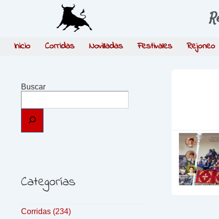
R
Inicio
Corridas
Novilladas
Festivales
Rejoneo
Buscar
Categorías
Corridas
(234)