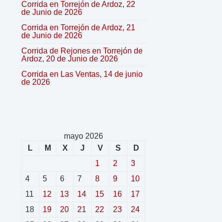
Corrida en Torrejón de Ardoz, 22
de Junio de 2026
Corrida en Torrejón de Ardoz, 21
de Junio de 2026
Corrida de Rejones en Torrejón de
Ardoz, 20 de Junio de 2026
Corrida en Las Ventas, 14 de junio
de 2026
mayo 2026
L
M
X
J
V
S
D
1
2
3
4
5
6
7
8
9
10
11
12
13
14
15
16
17
18
19
20
21
22
23
24