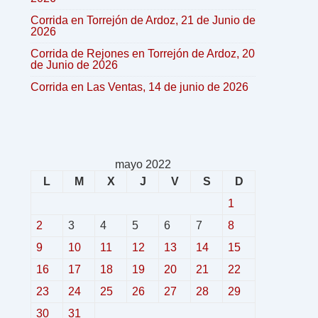
Corrida en Torrejón de Ardoz, 21 de Junio de
2026
Corrida de Rejones en Torrejón de Ardoz, 20
de Junio de 2026
Corrida en Las Ventas, 14 de junio de 2026
mayo 2022
L
M
X
J
V
S
D
1
2
3
4
5
6
7
8
9
10
11
12
13
14
15
16
17
18
19
20
21
22
23
24
25
26
27
28
29
30
31