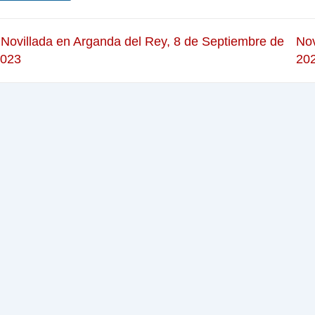
 Novillada en Arganda del Rey, 8 de Septiembre de
Nov
2023
202