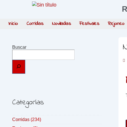
R
Inicio
Corridas
Novilladas
Festivales
Rejoneo
N
Buscar
Categorías
Corridas
(234)